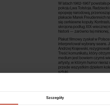
W latach 1962-1967 powstała p
pokoju Lwa Tołstoja.
Radziecki 
epopeję narodową, przenosząc 
plakacie Marek Freudenreich na
się cerkiewne kopuły. Kontrast
skrojona podług XIX-wiecznej
historii — zarówno tej minionej,
Plakat filmowy zyskał w Polsce s
interpretował wybrany seans.
J
Andrzej Krajewski, rezygnowali 
Treść komunikatu, który otrzymuj
medium jest bowiem czymś wię
artysty, w którym humor nieraz 
przede wszystkim dziełem kol
sztuki.
Marek Freudenreich
(ur. 1939) 
warszawską ASP, otrzymując 
Uznawany za jednego z najwybi
pocztowych i logotypów. Wykłada
Szczegóły
gdańskiej ASP.