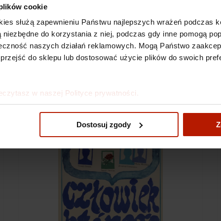
 plików cookie
Specyfikacje
kies służą zapewnieniu Państwu najlepszych wrażeń podczas ko
 są niezbędne do korzystania z niej, podczas gdy inne pomogą p
Koszty dostawy
kuteczność naszych działań reklamowych. Mogą Państwo zaakce
 przejść do sklepu lub dostosować użycie plików do swoich prefe
eczytasz w naszej Polityce prywatności.
Dostosuj zgody
Z