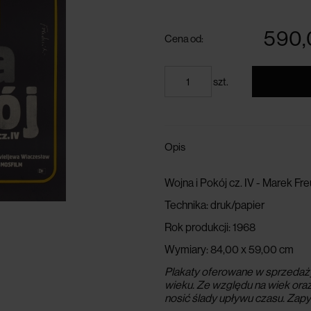
darmowa dostawa przy 
powyżej 300 zł
590,
Cena od:
szt.
Opis
Wojna i Pokój cz. IV - Marek Fr
Technika:
druk/papier
Rok produkcji:
1968
Wymiary:
84,00 x 59,00 cm
Plakaty oferowane w sprzedaży 
wieku. Ze względu na wiek or
nosić ślady upływu czasu.
Zapy