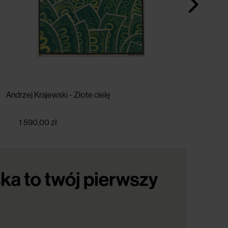
Andrzej Krajewski - Złote cielę
Andr
1 590,00 zł
7