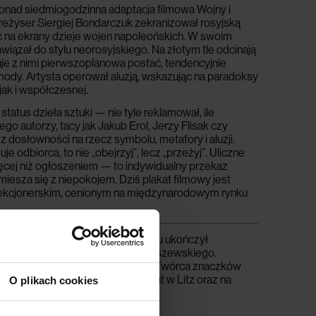
onad siedmiogodzinna adaptacja filmowa Wojny i
reżyser Siergiej Bondarczuk zekranizował rosyjską
na ekrany dzieje wojen napoleońskich.
W swoim
wiązał do stylu neorosyjskiego.
Na złotym tle odcinają
uje z nimi pierwszoplanowa postać, tendencyjnie
 mody.
Artysta operował aluzją, wskazując na paradoksy
 jak i współczesnej.
tatus dzieła sztuki — nie tyle reklamował, ile
ego autorzy, tacy jak Jakub Erol, Jerzy Flisak czy
z dosłowności na rzecz symbolu, metafory i aluzji.
e odbiorca, to nie „obejrzyj”, lecz „przeżyj”. Uliczne
cej niż ogłoszeniem — to indywidualny przekaz
miesza się z niepokojem. Dziś plakat filmowy jest
ekcjonerskim, cenionym na międzynarodowym rynku
— polski artysta grafik. W 1963 roku ukończył
dyplom w pracowni Henryka Tomaszewskiego.
tniejszych polskich plakacistów. Twórca znaczków
ł na austriackiej Kunstuniversität w Litz oraz na
O plikach cookies