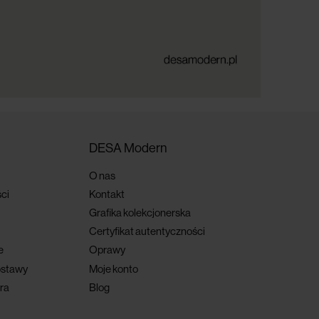
DESA Modern
O nas
ci
Kontakt
Grafika kolekcjonerska
Certyfikat autentyczności
e
Oprawy
ostawy
Moje konto
ra
Blog