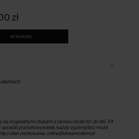
zamówieniu
00 zł
do koszyka
eudenreich
są oryginalnymi drukami z okresu od lat 50. do 90. XX
az sposób przechowywania, każdy egzemplarz może
taj o stan zachowania: online@desamodern.pl