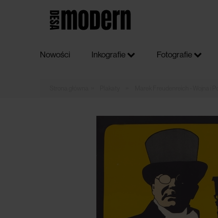
Nowości
Inkografie
Fotografie
»
»
Plakaty
Marek Freudenreich - Wojna i Po