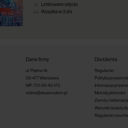
Dane firmy
Dla klienta
ul. Piękna 1A
Regulamin
00-477 Warszawa
Polityka prywatnoś
NIP: 701-00-43-173
Informacje prawne
online@desamodern.pl
Metody płatności
Zwroty i reklamacj
Warunki i koszty d
Regulamin vouche