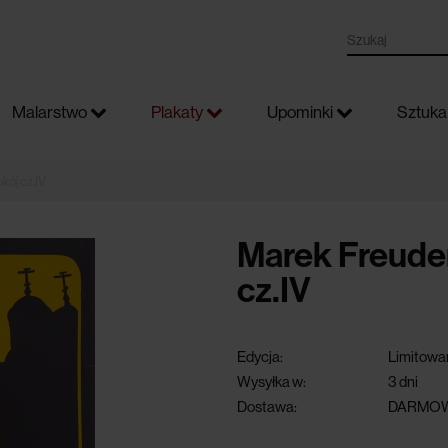
Malarstwo
Plakaty
Upominki
Sztuka 
kój cz.IV
Marek Freuden
cz.IV
Edycja:
Limitowa
Wysyłka w:
3 dni
Dostawa:
DARMOW