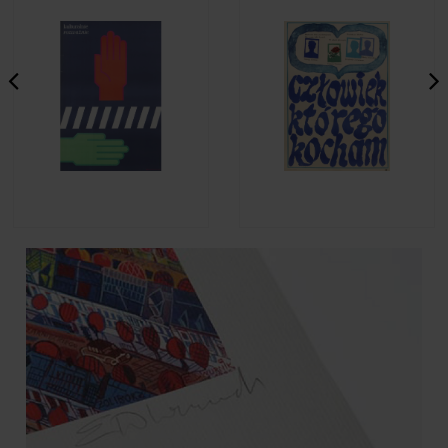
Leszek Hołdanowicz -
Andrzej Krajewski - Człowiek,
Kulturalnie rozważnie
którego kocham
490,00 zł
1 590,00 zł