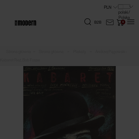
B2B
»
»
»
Strona główna
Plakaty
Andrzej Pągowski -
Kabaret Reż. Bob Fosse