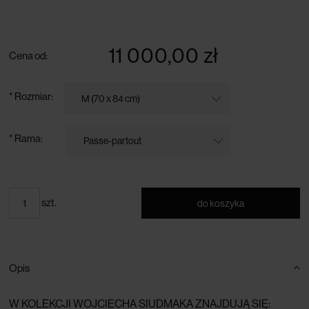
darmowa dostawa przy zamówieniu powyżej 300 zł
11 000,00 zł
Cena od:
*
Rozmiar:
*
Rama:
szt.
do koszyka
Opis
W KOLEKCJI WOJCIECHA SIUDMAKA ZNAJDUJĄ SIĘ: