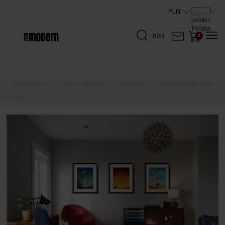
B2B
»
»
»
Strona główna
Inkografie
Kolekcja Wojciecha
Siudmaka