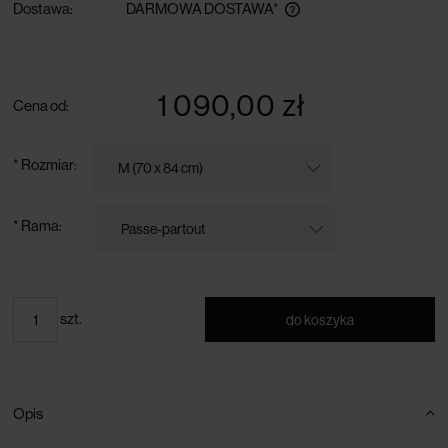
Dostawa:
DARMOWA DOSTAWA*
darmowa dostawa przy zamówieniu powyżej 300 zł
1 090,00 zł
Cena od:
*
Rozmiar:
*
Rama:
szt.
do koszyka
Opis