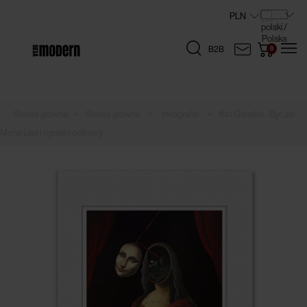
B2B
»
»
»
Strona główna
Inkografie
Kat Garstka - Być jak
Mona Lisa | ogród o północy