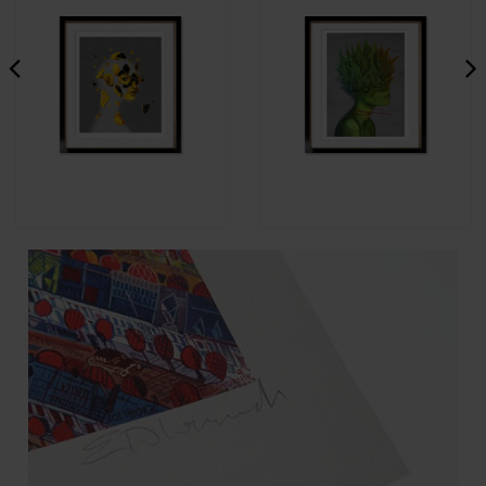
Kat Garstka - Złote kawałki Jej
Kat Garstka - Patrząca w sen
1 090,00 zł
1 090,00 zł