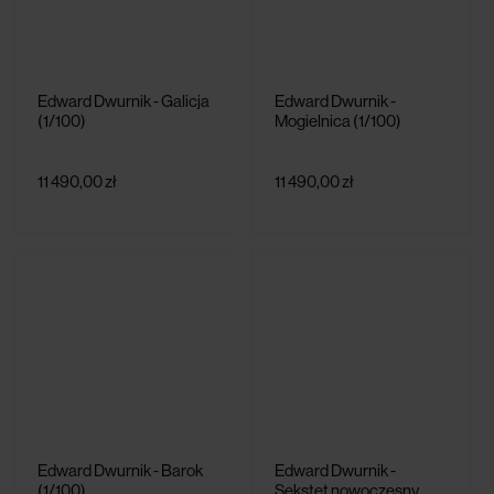
Edward Dwurnik - Galicja
Edward Dwurnik -
(1/100)
Mogielnica (1/100)
11 490,00 zł
11 490,00 zł
Edward Dwurnik - Barok
Edward Dwurnik -
(1/100)
Sekstet nowoczesny