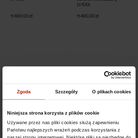
(1/100)
11 490,00 zł
11 490,00 zł
Zgoda
Szczegóły
O plikach cookies
Edward Dwurnik - Krótka
Edward Dwurnik -
przerwa w podróży
Sztuczne oczko w
(1/100)
Brzozówce
Niniejsza strona korzysta z plików cookie
11 490,00 zł
11 490,00 zł
Używane przez nas pliki cookies służą zapewnieniu
Państwu najlepszych wrażeń podczas korzystania z
naszej strony internetowej. Niektóre pliki są niezbędne do