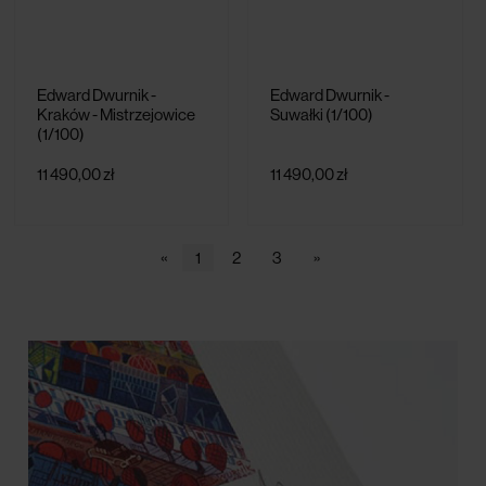
Edward Dwurnik -
Edward Dwurnik -
Kraków - Mistrzejowice
Suwałki (1/100)
(1/100)
11 490,00 zł
11 490,00 zł
«
1
2
3
»