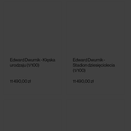
Edward Dwurnik - Klęska
Edward Dwurnik -
urodzaju (1/100)
Stadion dziesięciolecia
(1/100)
11 490,00 zł
11 490,00 zł