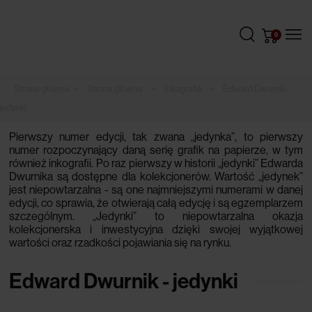
»
»
»
Strona główna
Inkografie
Edward Dwurnik -
jedynki
Pierwszy numer edycji, tak zwana „jedynka”, to pierwszy
numer rozpoczynający daną serię grafik na papierze, w tym
również inkografii. Po raz pierwszy w historii „jedynki” Edwarda
Dwurnika są dostępne dla kolekcjonerów. Wartość „jedynek”
jest niepowtarzalna - są one najmniejszymi numerami w danej
edycji, co sprawia, że otwierają całą edycję i są egzemplarzem
szczególnym. „Jedynki” to niepowtarzalna okazja
kolekcjonerska i inwestycyjna dzięki swojej wyjątkowej
wartości oraz rzadkości pojawiania się na rynku.
Edward Dwurnik - jedynki