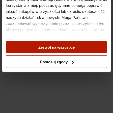
korzystania z niej, podczas gdy inne pomogą poprawić
jakość zakupów w przyszłości lub określić skuteczność
naszych działań reklamowych. Mogą Państwo
zaakceptować wykorzystanie przez nas wszystkich tych
plików i przejść do sklepu lub dostosować użycie plików
do swoich preferencji, wybierając opcję "Dostosuj
zgody".
Zezwól na wszystkie
Edward Dwurnik - Wolne
Edward Dwurnik - Płock
Więcej o plikach cookies przeczytasz w naszej Polityce
Miasto Gdańsk (1/100)
(1/100)
prywatności.
Dostosuj zgody
22 990,00 zł
22 990,00 zł