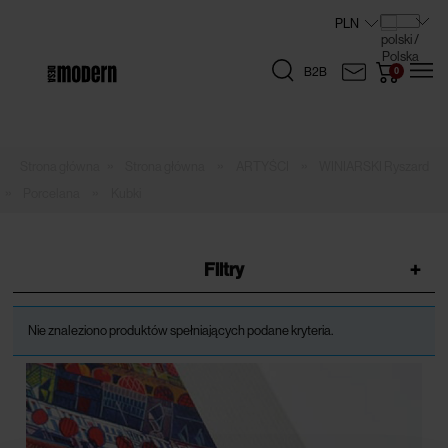
B2B
»
»
»
Strona główna
ARTYŚCI
WINIARSKI Ryszard
»
»
Porcelana
Kubki
Filtry
+
Nie znaleziono produktów spełniających podane kryteria.