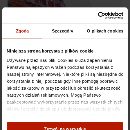
Zgoda
Szczegóły
O plikach cookies
Niniejsza strona korzysta z plików cookie
Używane przez nas pliki cookies służą zapewnieniu
Państwu najlepszych wrażeń podczas korzystania z
naszej strony internetowej. Niektóre pliki są niezbędne do
korzystania z niej, podczas gdy inne pomogą poprawić
jakość zakupów w przyszłości lub określić skuteczność
naszych działań reklamowych. Mogą Państwo
zaakceptować wykorzystanie przez nas wszystkich tych
plików i przejść do sklepu lub dostosować użycie plików
do swoich preferencji, wybierając opcję "Dostosuj
zgody".
Zezwól na wszystkie