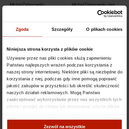
Michał Zaborowski -
Michał Zaborowski - bez
Postać I
tytułu
2 790,00 zł
2 790,00 zł
Zgoda
Szczegóły
O plikach cookies
Niniejsza strona korzysta z plików cookie
Używane przez nas pliki cookies służą zapewnieniu
Państwu najlepszych wrażeń podczas korzystania z
naszej strony internetowej. Niektóre pliki są niezbędne do
korzystania z niej, podczas gdy inne pomogą poprawić
jakość zakupów w przyszłości lub określić skuteczność
naszych działań reklamowych. Mogą Państwo
zaakceptować wykorzystanie przez nas wszystkich tych
"Mitologia" Kolekcja
"Trzy Postacie" Kolekcja
Michała Zaborowskiego
Michała Zaborowskiego
plików i przejść do sklepu lub dostosować użycie plików
do swoich preferencji, wybierając opcję "Dostosuj
zgody".
7 200,00 zł
7 300,00 zł
Zezwól na wszystkie