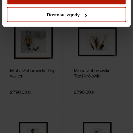
Więcej o plikach cookies przeczytasz w naszej Polityce
prywatności.
Dostosuj zgody
Michał Zaborowski - Dog
Michał Zaborowski -
walker
Trzej Królowie
2 790,00 zł
2 790,00 zł