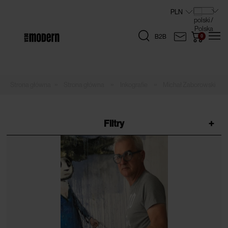
B2B
»
»
»
Strona główna
Inkografie
Michał Zaborowski
Filtry
+