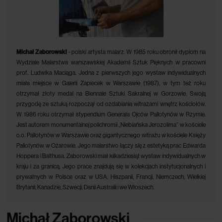
Michał Zaborowski
- polski artysta malarz. W 1985 roku obronił dyplom na
Wydziale Malarstwa warszawskiej Akademii Sztuk Pięknych w pracowni
prof. Ludwika Maciąga. Jedna z pierwszych jego wystaw indywidualnych
miała miejsce w Galerii Zapiecek w Warszawie (1987), w tym też roku
otrzymał złoty medal na Biennale Sztuki Sakralnej w Gorzowie. Swoją
przygodę ze sztuką rozpoczął od ozdabiania witrażami wnętrz kościołów.
W 1986 roku otrzymał stypendium Generała Ojców Pallotynów w Rzymie.
Jest autorem monumentalnej polichromii „Niebiańska Jerozolima” w kościele
o.o. Pallotynów w Warszawie oraz gigantycznego witrażu w kościele Księży
Pallotynów w Ożarowie. Jego malarstwo łączy się z estetyką prac Edwarda
Hoppera i Balthusa. Zaborowski miał kilkadziesiąt wystaw indywidualnych w
kraju i za granicą. Jego prace znajdują się w kolekcjach instytucjonalnych i
prywatnych w Polsce oraz w USA, Hiszpanii, Francji, Niemczech, Wielkiej
Brytanii, Kanadzie, Szwecji, Danii Australii i we Włoszech.
Michał Zaborowski