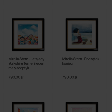
Mirella Stern - Latający
Mirella Stern - Początek i
Yorkshire Terrier i jeden
koniec
mały sceptyk
790,00 zł
790,00 zł