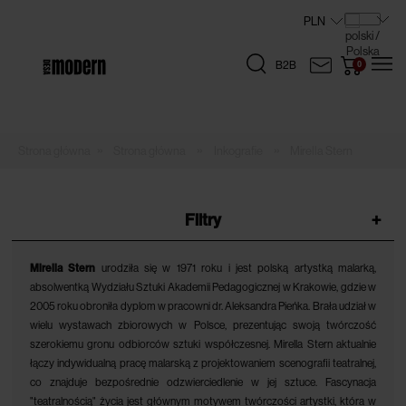
B2B
»
»
»
Strona główna
Inkografie
Mirella Stern
Filtry
+
Mirella Stern
urodziła się w 1971 roku i jest polską artystką malarką,
absolwentką Wydziału Sztuki Akademii Pedagogicznej w Krakowie, gdzie w
2005 roku obroniła dyplom w pracowni dr. Aleksandra Pieńka. Brała udział w
wielu wystawach zbiorowych w Polsce, prezentując swoją twórczość
szerokiemu gronu odbiorców sztuki współczesnej. Mirella Stern aktualnie
łączy indywidualną pracę malarską z projektowaniem scenografii teatralnej,
co znajduje bezpośrednie odzwierciedlenie w jej sztuce. Fascynacja
"teatralnością" życia jest głównym motywem twórczości artystki, która w