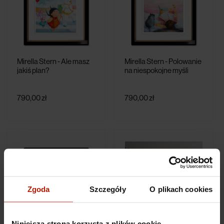
Mirella Stern - Ale masz
Mirella Stern - Polowanie
jakiś plan?
na niespokojne myśli
790,00 zł
790,00 zł
Zgoda
Szczegóły
O plikach cookies
Niniejsza strona korzysta z plików cookie