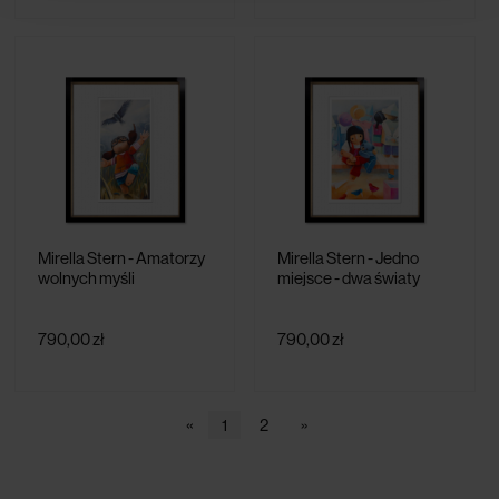
Mirella Stern - Amatorzy
Mirella Stern - Jedno
wolnych myśli
miejsce - dwa światy
790,00 zł
790,00 zł
«
1
2
»