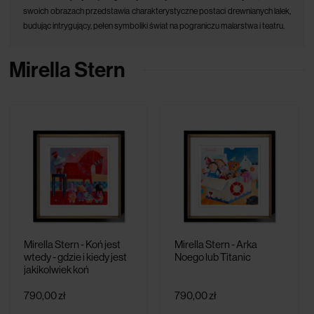
swoich obrazach przedstawia charakterystyczne postaci drewnianych lalek,
budując intrygujący, pełen symboliki świat na pograniczu malarstwa i teatru.
Mirella Stern
Mirella Stern - Koń jest
Mirella Stern - Arka
wtedy - gdzie i kiedy jest
Noego lub Titanic
jakikolwiek koń
790,00 zł
790,00 zł