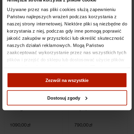
Mirella Stern -
"Looking for" Kolekcja
Konstruktorzy czasu
MIrelli Stern
Używane przez nas pliki cookies służą zapewnieniu
Państwu najlepszych wrażeń podczas korzystania z
naszej strony internetowej. Niektóre pliki są niezbędne do
790,00 zł
3 190,00 zł
korzystania z niej, podczas gdy inne pomogą poprawić
jakość zakupów w przyszłości lub określić skuteczność
naszych działań reklamowych. Mogą Państwo
zaakceptować wykorzystanie przez nas wszystkich tych
plików i przejść do sklepu lub dostosować użycie plików
do swoich preferencji, wybierając opcję "Dostosuj
zgody".
Zezwól na wszystkie
Więcej o plikach cookies przeczytasz w naszej Polityce
prywatności.
Dostosuj zgody
Mirella Stern - Instrukcja
Mirella Stern - Widzieć
obsługi świata
więcej
1 090,00 zł
790,00 zł