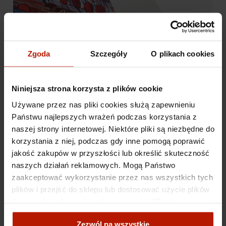
Zgoda
Szczegóły
O plikach cookies
Niniejsza strona korzysta z plików cookie
Używane przez nas pliki cookies służą zapewnieniu
Państwu najlepszych wrażeń podczas korzystania z
naszej strony internetowej. Niektóre pliki są niezbędne do
korzystania z niej, podczas gdy inne pomogą poprawić
jakość zakupów w przyszłości lub określić skuteczność
naszych działań reklamowych. Mogą Państwo
zaakceptować wykorzystanie przez nas wszystkich tych
plików i przejść do sklepu lub dostosować użycie plików
do swoich preferencji, wybierając opcję "Dostosuj
zgody".
Zezwól na wszystkie