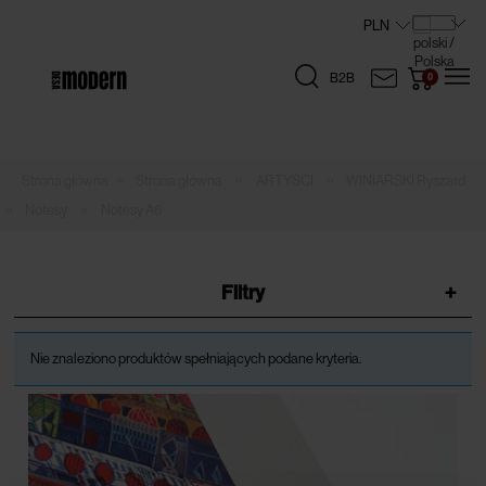
B2B
»
»
»
Strona główna
ARTYŚCI
WINIARSKI Ryszard
»
»
Notesy
Notesy A6
Filtry
+
Nie znaleziono produktów spełniających podane kryteria.