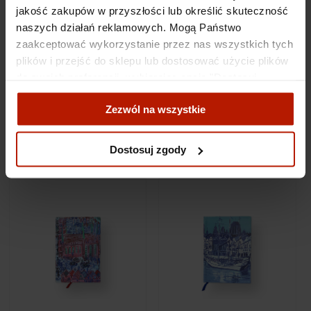
jakość zakupów w przyszłości lub określić skuteczność
naszych działań reklamowych. Mogą Państwo
zaakceptować wykorzystanie przez nas wszystkich tych
plików i przejść do sklepu lub dostosować użycie plików
do swoich preferencji, wybierając opcję "Dostosuj
Edward Dwurnik - Notes
Edward Dwurnik - Notes
zgody".
A5 80k "Warszawa,
A5 80k "Kraków"
Zezwól na wszystkie
Marszałkowska"
Więcej o plikach cookies przeczytasz w naszej Polityce
169,00 zł
169,00 zł
prywatności.
Dostosuj zgody