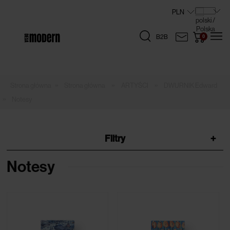
B2B
»
»
»
Strona główna
ARTYŚCI
DWURNIK Edward
»
Notesy
Filtry
+
Notesy