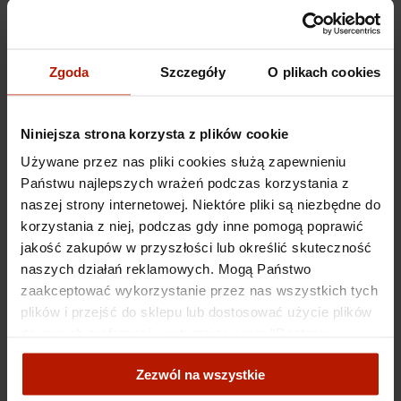
tworząc swoje portrety humorystycznie przedstawia sylwetki mafiosów,
odziewając ich w klasyczne czarne garnitury oraz pasujące do nich kapelusze i
sadzając przy stole do pokera. Nie indywidualizuje ich – każdy z nich to typowy
amerykański gangster, którego wizerunek od lat zakorzeniony jest w
Zgoda
Szczegóły
O plikach cookies
popkulturze.
Inkografia
wykonana za zgodą i pod bezpośrednim nadzorem artysty, a
następnie opatrzona jego sygnaturą w prawym dolnym rogu. W lewym rogu
Niniejsza strona korzysta z plików cookie
umieszczono oznaczenie numeru edycji oraz rozmiaru pracy. Dzięki gwarancji
niepowtarzalności serii, inkografie nabierają charakteru dobrej inwestycji na
Używane przez nas pliki cookies służą zapewnieniu
przestrzeni czasu.
Państwu najlepszych wrażeń podczas korzystania z
naszej strony internetowej. Niektóre pliki są niezbędne do
Specyfikacje
korzystania z niej, podczas gdy inne pomogą poprawić
jakość zakupów w przyszłości lub określić skuteczność
naszych działań reklamowych. Mogą Państwo
Koszty dostawy
zaakceptować wykorzystanie przez nas wszystkich tych
plików i przejść do sklepu lub dostosować użycie plików
Obiekty
do swoich preferencji, wybierając opcję "Dostosuj
zgody".
powiązane
Zezwól na wszystkie
Więcej o plikach cookies przeczytasz w naszej Polityce