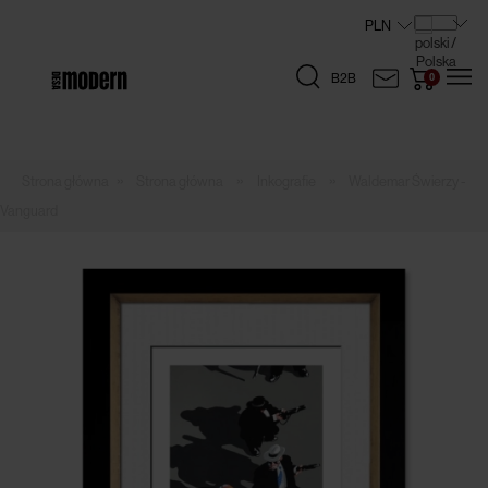
B2B
»
»
»
Strona główna
Inkografie
Waldemar Świerzy -
Vanguard