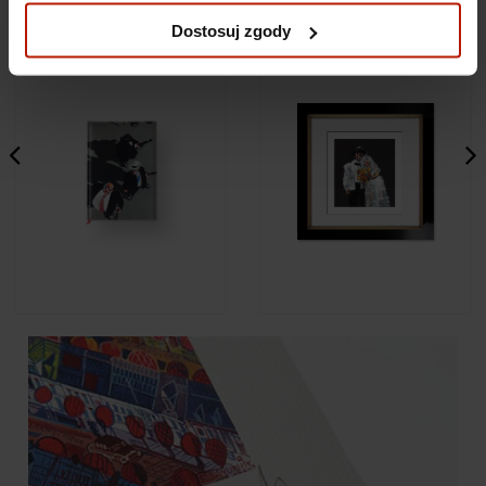
prywatności.
Dostosuj zgody
Waldemar Świerzy - Notes A4
Waldemar Świerzy - Ślub
"Vanguard"
249,00 zł
1 190,00 zł