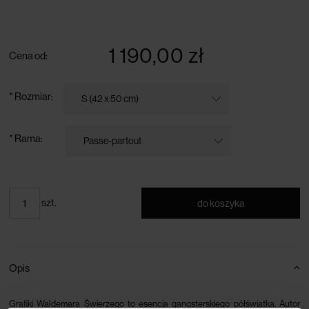
darmowa dostawa przy zamówieniu powyżej 300 zł
1 190,00 zł
Cena od:
*
Rozmiar:
*
Rama:
szt.
do koszyka
Opis
Grafiki Waldemara Świerzego to esencja gangsterskiego półświatka. Autor