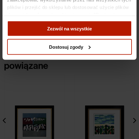
plików i przejść do sklepu lub dostosować użycie plików
Specyfikacje
do swoich preferencji, wybierając opcję "Dostosuj
zgody".
Zezwól na wszystkie
Koszty dostawy
Więcej o plikach cookies przeczytasz w naszej Polityce
prywatności.
Dostosuj zgody
Obiekty
powiązane