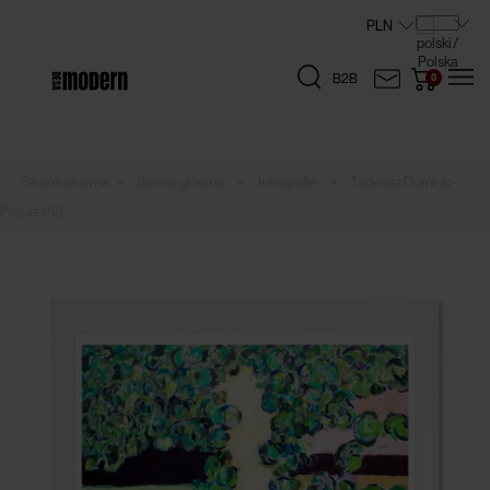
B2B
»
»
»
Strona główna
Inkografie
Tadeusz Dominik -
Pejzaż (12)