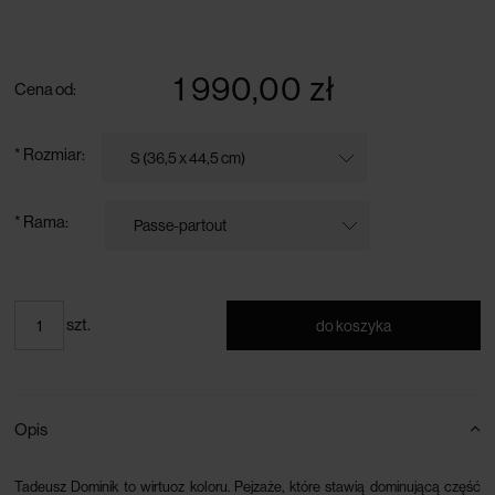
darmowa dostawa przy zamówieniu powyżej 300 zł
1 990,00 zł
Cena od:
*
Rozmiar:
*
Rama:
szt.
do koszyka
Opis
Tadeusz Dominik to wirtuoz koloru. Pejzaże, które stawią dominującą część