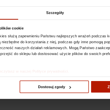
Na froncie okładki umieszczona jest ilu
pracy i logo firmy Desa Modern. Okład
zabrudzeniami i zarysowaniami czy prze
Szczegóły
Wewnątrz na stronie tytułowej nadrukow
Produkt bardzo często rekomendowany 
 plików cookie
na kontakt ze sztuką każdego dnia!
kies służą zapewnieniu Państwu najlepszych wrażeń podczas ko
 są niezbędne do korzystania z niej, podczas gdy inne pomogą p
Specyfikacje
kuteczność naszych działań reklamowych. Mogą Państwo zaakce
 przejść do sklepu lub dostosować użycie plików do swoich prefe
Koszty dostawy
eczytasz w naszej Polityce prywatności.
Dostosuj zgody
Z