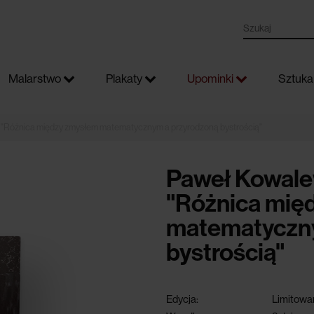
Malarstwo
Plakaty
Upominki
Sztuka 
 "Różnica między zmysłem matematycznym a przyrodzoną bystrością"
Paweł Kowale
"Różnica mię
matematyczny
bystrością"
Edycja:
Limitowa