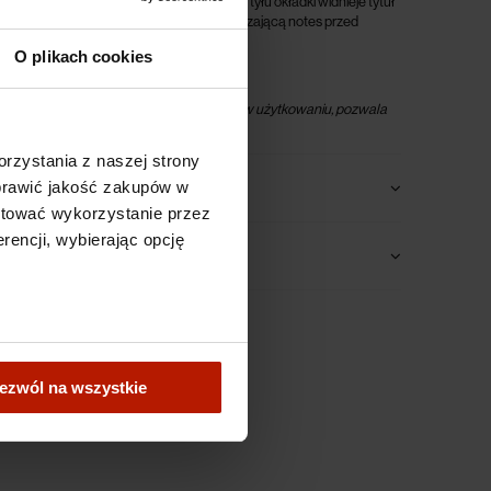
stracja autorstwa Pawła Kowalewskiego. Z tyłu okładki widnieje tytuł
ka powleczona jest matową folią zabezpieczającą notes przed
tarciami.
O plikach cookies
any jest numer edycji.
również jako pomysł prezent. Przyjemny w użytkowaniu, pozwala
rzystania z naszej strony
oprawić jakość zakupów w
ptować wykorzystanie przez
rencji, wybierając opcję
ezwól na wszystkie