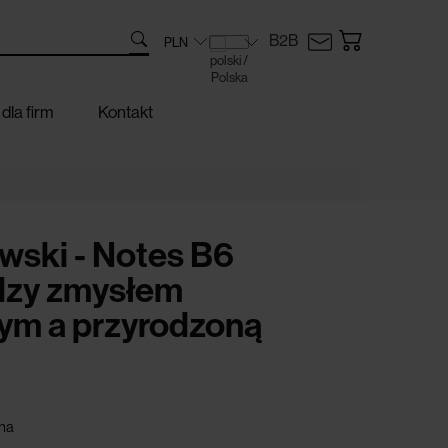
B2B
dla firm
Kontakt
wski - Notes B6
dzy zmysłem
m a przyrodzoną
na