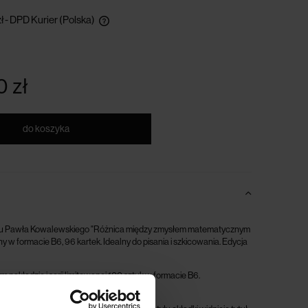
ł
- DPD Kurier
(Polska)
 przy zamówieniu
0 zł
do koszyka
azu Pawła Kowalewskiego "Różnica między zmysłem matematycznym
 w formacie B6, 96 kartek. Idealny do pisania i szkicowania. Edycja
akładzie i serii limitowanej 100 sztuk w formacie B6.