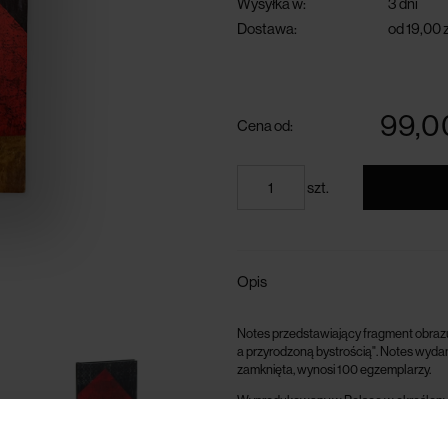
Wysyłka w:
3 dni
Dostawa:
od 19,00 z
darmowa dostawa
powyżej 300 zł
99,0
Cena od:
szt.
Opis
Notes przedstawiający fragment obr
a przyrodzoną bystrością". Notes wydany
zamknięta, wynosi 100 egzemplarzy.
Wyprodukowany w Polsce w określonym n
Wewnątrz bez zadruku.