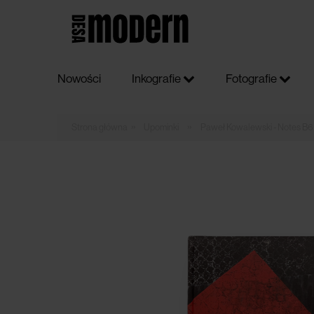
Nowości
Inkografie
Fotografie
»
»
Upominki
Paweł Kowalewski - Notes B6