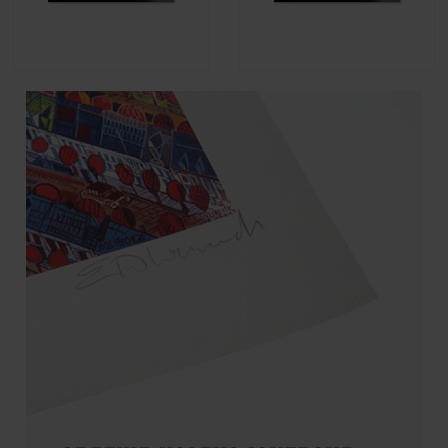
Magdalena Jędrzejczyk -
Magdalena Jędrzejczyk -
Refleksja
Krowy
1 690,00 zł
1 090,00 zł