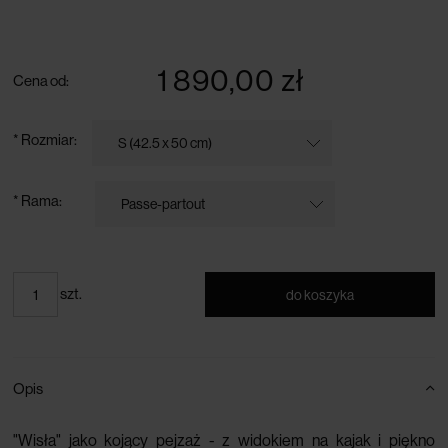
darmowa dostawa przy zamówieniu powyżej 300 zł
1 890,00 zł
Cena od:
*
Rozmiar:
*
Rama:
szt.
do koszyka
Opis
"Wisła" jako kojący pejzaż - z widokiem na kajak i piękno