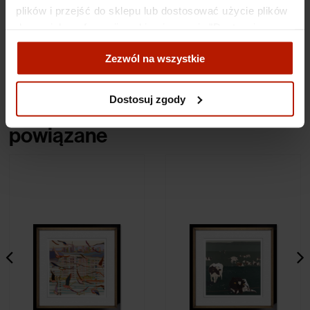
plików i przejść do sklepu lub dostosować użycie plików
Specyfikacje
do swoich preferencji, wybierając opcję "Dostosuj
zgody".
Koszty dostawy
Zezwól na wszystkie
Więcej o plikach cookies przeczytasz w naszej Polityce
prywatności.
Dostosuj zgody
Obiekty
powiązane