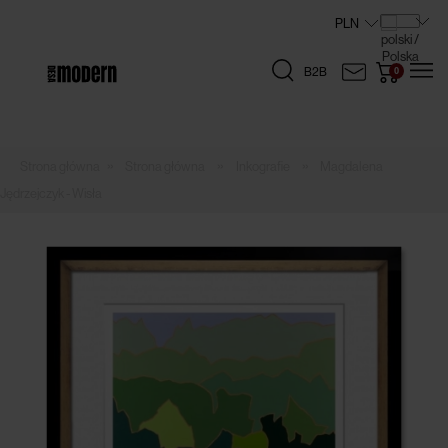
B2B
»
»
»
Strona główna
Inkografie
Magdalena
Jędrzejczyk - Wisła