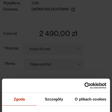
Wysyłka w:
3 dni
Dostawa:
DARMOWA DOSTAWA*
darmowa dostawa przy zamówieniu powyżej 300 zł
2 490,00 zł
Cena od:
*
Rozmiar:
*
Rama:
szt.
do koszyka
Zgoda
Szczegóły
O plikach cookies
Opis