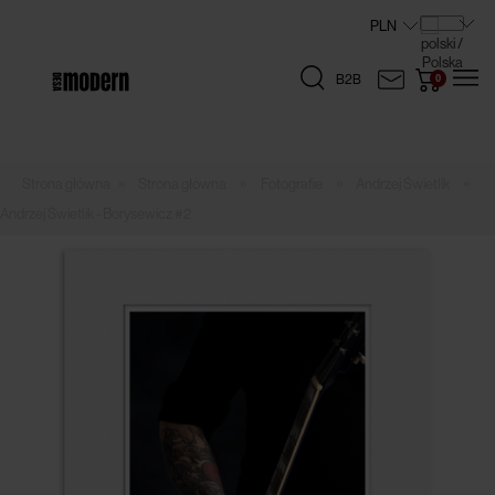
B2B
»
»
»
»
Strona główna
Fotografie
Andrzej Świetlik
Andrzej Świetlik - Borysewicz #2