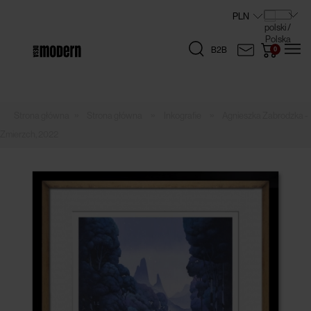
B2B
»
»
»
Strona główna
Inkografie
Agnieszka Zabrodzka -
Zmierzch, 2022