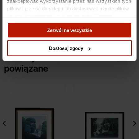
zaakceptować wykorzystanie przez nas wszystkich tych
plików i przejść do sklepu lub dostosować użycie plików
Specyfikacje
do swoich preferencji, wybierając opcję "Dostosuj
zgody".
Zezwól na wszystkie
Koszty dostawy
Więcej o plikach cookies przeczytasz w naszej Polityce
prywatności.
Dostosuj zgody
Obiekty
powiązane