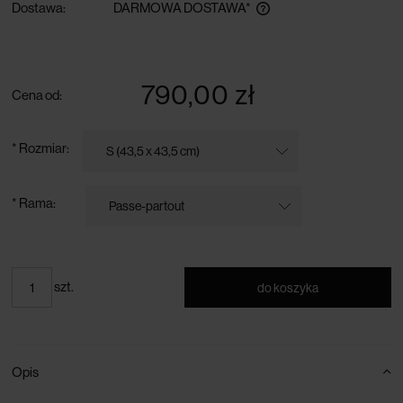
Dostawa:
DARMOWA DOSTAWA*
darmowa dostawa przy zamówieniu powyżej 300 zł
790,00 zł
Cena od:
*
Rozmiar:
*
Rama:
szt.
do koszyka
Opis