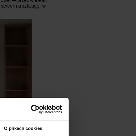
dowej — przez wiele lat
screen na sztalugę i w
O plikach cookies