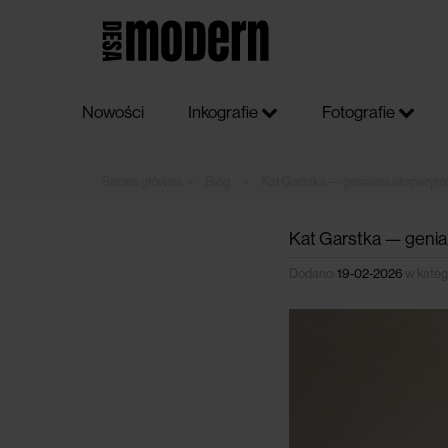
Nowości
Inkografie
Fotografie
»
»
Blog
Kat Garstka — genialna eksperym
Kat Garstka — geni
Dodano:
19-02-2026
w katego