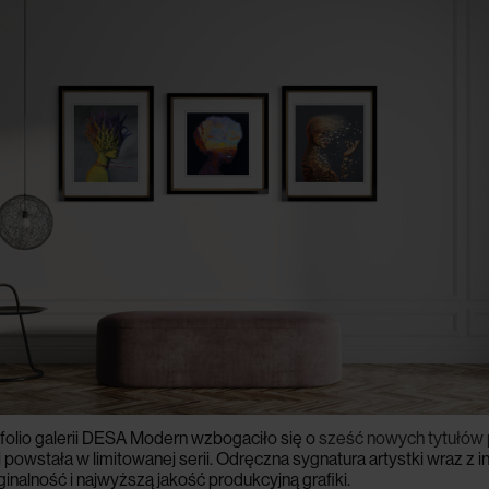
folio galerii DESA Modern wzbogaciło się o
sześć nowych tytułów p
ii powstała w limitowanej serii. Odręczna sygnatura artystki wraz
ginalność i najwyższą jakość produkcyjną grafiki.