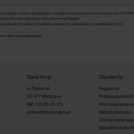
orzy z polsko-czeskim obywatelstwem. "Doznałam pozytywnego szoku kulturowego” (04.07.2023)
: 
lstwem-doznalam-glebokiego-szoku-kulturowego/tjkgsqf?
iasg_kultura&utm_medium=referal&utm_campaign=leo_automatic&srcc=undefined&utm_v=2.
stki: https://www.katgarstka.art/.
Dane firmy
Dla klienta
ul. Piękna 1A
Regulamin
00-477 Warszawa
Polityka prywatnoś
NIP: 701-00-43-173
Informacje prawne
online@desamodern.pl
Metody płatności
Zwroty i reklamacj
Warunki i koszty d