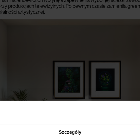
 filmami science-fiction wpłynęła zapewne na wybór jej ścieżki zawo
rzy produkcjach telewizyjnych. Po pewnym czasie zamieniła green 
ałalności artystycznej.
Szczegóły