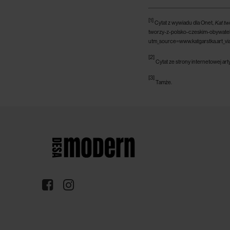
[1]
Cytat z wywiadu dla Onet,
Kat tw
tworzy-z-polsko-czeskim-obywate
utm_source=www.katgarstka.art_v
[2]
Cytat ze strony internetowej arty
[3]
Tamże.