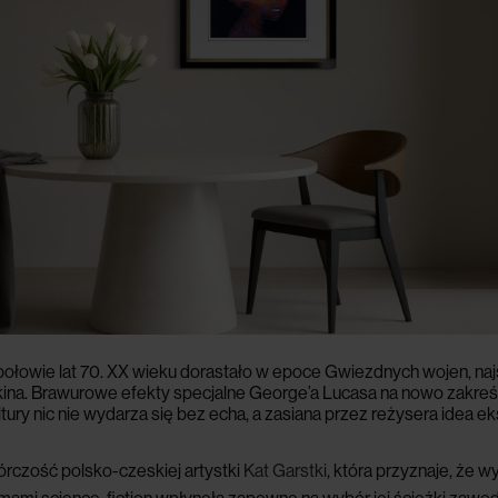
ołowie lat 70. XX wieku dorastało w epoce Gwiezdnych wojen, najs
ina. Brawurowe efekty specjalne George’a Lucasa na nowo zakreśli
ultury nic nie wydarza się bez echa, a zasiana przez reżysera idea
rczość polsko-czeskiej artystki
Kat Garstki
, która przyznaje, że w