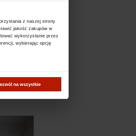
rzystania z naszej strony
oprawić jakość zakupów w
ptować wykorzystanie przez
rencji, wybierając opcję
2
”
. Nic więc dziwnego,
arskie uzupełnia
zie w parze z jej
. Tym, co je łączy, jest
nie architektury
ezwól na wszystkie
3
iem poza materię”
. Zza
doświadczyć poprzez