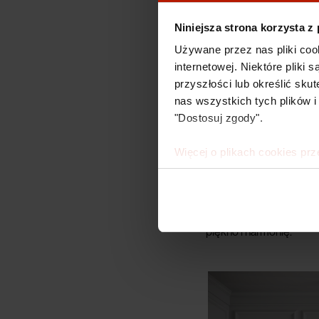
Niniejsza strona korzysta z
Używane przez nas pliki coo
internetowej. Niektóre pliki
przyszłości lub określić s
nas wszystkich tych plików i
Garstkę fascynuje „eksp
"Dostosuj zgody".
że w swoim warsztacie 
chwytami z najnowocześ
nieskrępowaną wyobraź
Więcej o plikach cookies prz
Na obrazach Garstki poja
kobieca tożsamość, podn
rzeczywistości”, sama z
zasłony dnia codzienn
piękno i harmonię.