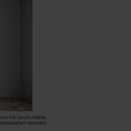
rac Kat Garstki
. Każda
 z indywidualnym numerem