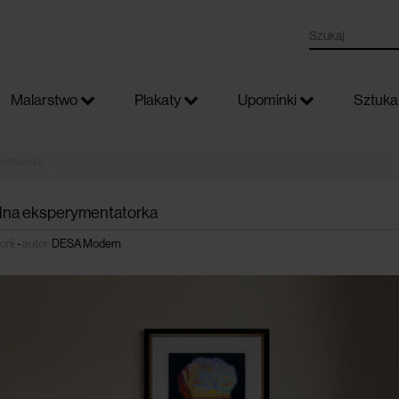
Malarstwo
Plakaty
Upominki
Sztuka 
entatorka
alna eksperymentatorka
rii:
-
autor:
DESA Modern