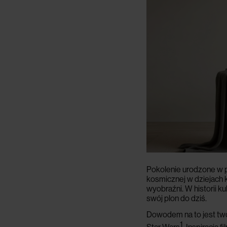
Pokolenie urodzone w p
kosmicznej w dziejach k
wyobraźni. W historii k
swój plon do dziś.
Dowodem na to jest twó
1