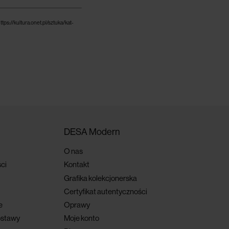
https://kultura.onet.pl/sztuka/kat-
DESA Modern
O nas
ci
Kontakt
Grafika kolekcjonerska
Certyfikat autentyczności
e
Oprawy
ostawy
Moje konto