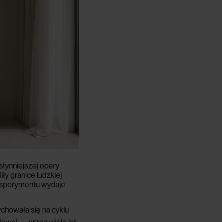
łynniejszej opery
ły granice ludzkiej
 eksperymentu wydaje
ychowała się na cyklu