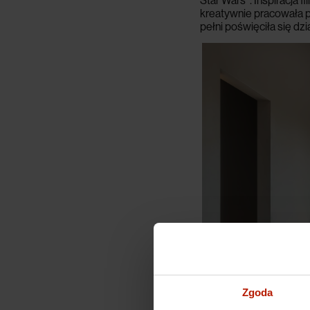
Star Wars
. Inspiracja
kreatywnie pracowała p
pełni poświęciła się dzi
Zgoda