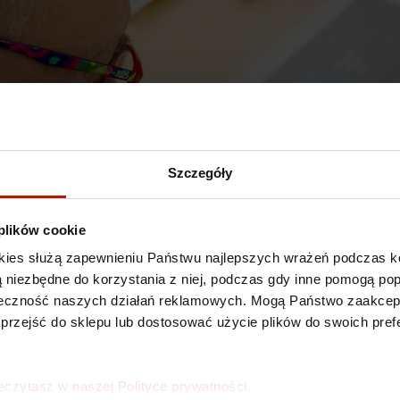
Szczegóły
 plików cookie
kies służą zapewnieniu Państwu najlepszych wrażeń podczas ko
 są niezbędne do korzystania z niej, podczas gdy inne pomogą p
kuteczność naszych działań reklamowych. Mogą Państwo zaakce
a wiele sposobów. Wraz z początkiem 2026 roku DESA Modern naw
 przejść do sklepu lub dostosować użycie plików do swoich prefe
kiestrą Świątecznej Pomocy. Odtąd nasi Klienci mogą podzielić się 
jonalnej opieki medycznej.
ESA Modern dołączyły
oryginalne inkografie Jurka Owsiaka
, legendar
eczytasz w naszej Polityce prywatności.
nie sygnowanych prac powstała w limitowanym nakładzie 10 egzem