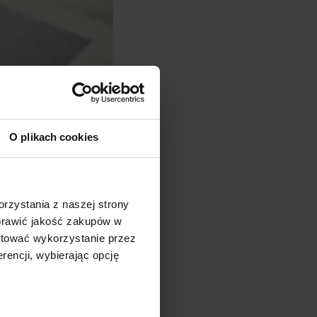
O plikach cookies
rzystania z naszej strony
oprawić jakość zakupów w
ptować wykorzystanie przez
iązała wyjątkową
rencji, wybierając opcję
radością z tymi, którzy
nego założyciela
plarzy.