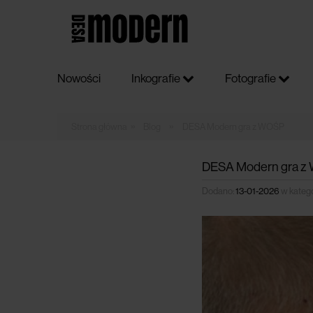
Nowości
Inkografie
Fotografie
»
»
Blog
DESA Modern gra z WOŚP
DESA Modern gra z
Dodano:
13-01-2026
w kategor