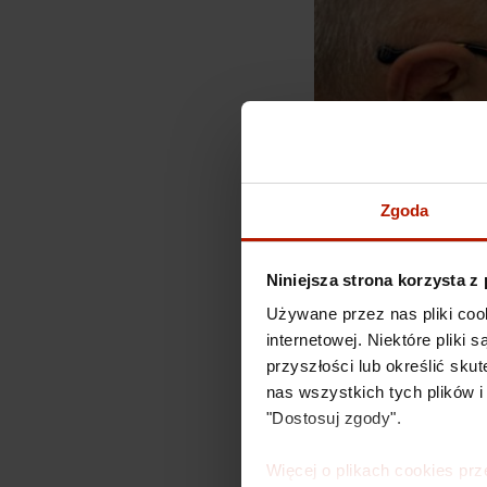
Zgoda
Niniejsza strona korzysta z
Używane przez nas pliki coo
internetowej. Niektóre pliki
przyszłości lub określić s
Sztuka uszczęśliwia n
nas wszystkich tych plików i
współpracę
z Wielką Or
"Dostosuj zgody".
pilnie
potrzebują profes
Do portfolio galerii D
Więcej o plikach cookies prz
WOŚP.
Każda z odręcz