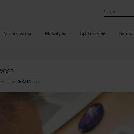
Malarstwo
Plakaty
Upominki
Sztuka 
 WOŚP
ii:
-
autor:
DESA Modern