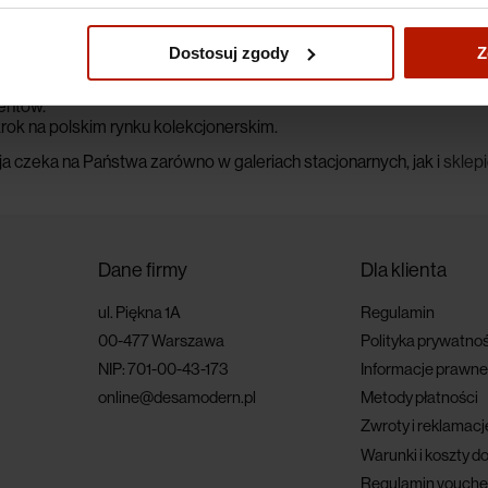
tytułów wyróżnia jaskrawa paleta kolorów, nawiązująca do estety
wnego.
Dostosuj zgody
Z
dycji grafik Owsiaka zostanie przekazany na rzecz WOŚP.
osiadanie pracy o realnej wartości artystycznej — czynnie pomaga
entów.
ok na polskim rynku kolekcjonerskim.
a czeka na Państwa zarówno w galeriach stacjonarnych, jak i
sklep
Dane firmy
Dla klienta
ul. Piękna 1A
Regulamin
00-477 Warszawa
Polityka prywatnoś
NIP: 701-00-43-173
Informacje prawne
online@desamodern.pl
Metody płatności
Zwroty i reklamacj
Warunki i koszty d
Regulamin vouche