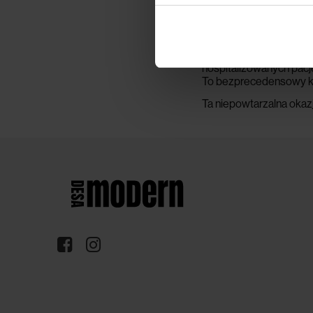
Jedenaście dostępnych 
Polsce ruchu charytaty
Dochód z tegorocznej e
Klienci — wchodząc w p
hospitalizowanych pacj
To bezprecedensowy kr
Ta niepowtarzalna okazj