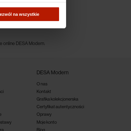
ki największego w
ezwól na wszystkie
ją ratować życia
ie online DESA Modern.
DESA Modern
O nas
ci
Kontakt
Grafika kolekcjonerska
Certyfikat autentyczności
e
Oprawy
ostawy
Moje konto
ra
Blog