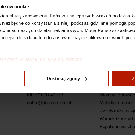
 plików cookie
kies służą zapewnieniu Państwu najlepszych wrażeń podczas ko
 są niezbędne do korzystania z niej, podczas gdy inne pomogą p
kuteczność naszych działań reklamowych. Mogą Państwo zaakce
 przejść do sklepu lub dostosować użycie plików do swoich prefe
eczytasz w naszej Polityce prywatności.
Dane firmy
Dla klienta
Dostosuj zgody
Z
ul. Piękna 1A
Regulamin
00-477 Warszawa
Polityka prywatnoś
NIP: 701-00-43-173
Informacje prawne
online@desamodern.pl
Metody płatności
Zwroty i reklamacj
Warunki i koszty d
Regulamin vouche