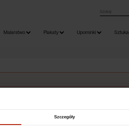
Malarstwo
Plakaty
Upominki
Sztuka 
Szczegóły