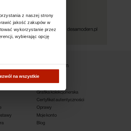
rzystania z naszej strony
oprawić jakość zakupów w
ptować wykorzystanie przez
rencji, wybierając opcję
DESA Modern
ezwól na wszystkie
O nas
ci
Kontakt
Grafika kolekcjonerska
Certyfikat autentyczności
e
Oprawy
ostawy
Moje konto
ra
Blog