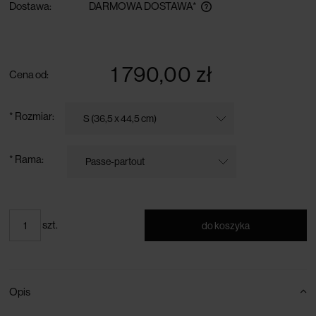
Dostawa:
DARMOWA DOSTAWA*
darmowa dostawa przy zamówieniu powyżej 300 zł
1 790,00 zł
Cena od:
*
Rozmiar:
*
Rama:
szt.
do koszyka
Opis