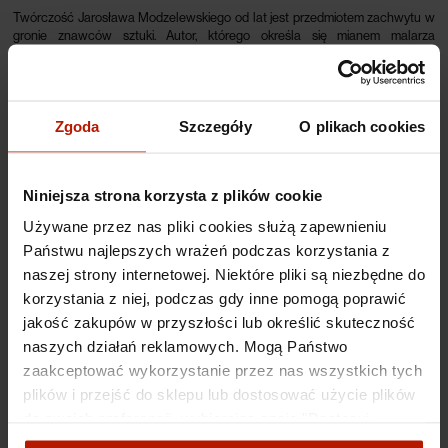
Twórczość Jarosława Modzelewskiego od lat jest przedmiotem zachwytu w
gronie znawców sztuki. Autor, którego określa się mianem malarza
codzienności, jak nikt inny potrafi przekształcić zwyczajny krajobraz w
nadzwyczajny obraz. Uproszczone, wręcz schematyczne kompozycje tak
charakterystyczne dla tego twórcy, są środkiem do przekazania prawdy o
kondycji współczesnego świata, a człowiek, który jest w centrum jego dzieła to
Zgoda
Szczegóły
O plikach cookies
jednostka samotna, niepotrafiąca się odnaleźć w rzeczywistości.
Niniejsza strona korzysta z plików cookie
Inkografia
wykonana za zgodą i pod bezpośrednim nadzorem artysty, a
następnie opatrzona jego sygnaturą w prawym dolnym rogu. W lewym rogu
Używane przez nas pliki cookies służą zapewnieniu
umieszczono oznaczenie numeru edycji oraz rozmiaru pracy. Dzięki gwarancji
Państwu najlepszych wrażeń podczas korzystania z
niepowtarzalności serii, inkografie nabierają charakteru dobrej inwestycji na
naszej strony internetowej. Niektóre pliki są niezbędne do
przestrzeni czasu.
korzystania z niej, podczas gdy inne pomogą poprawić
jakość zakupów w przyszłości lub określić skuteczność
Specyfikacje
naszych działań reklamowych. Mogą Państwo
zaakceptować wykorzystanie przez nas wszystkich tych
Koszty dostawy
plików i przejść do sklepu lub dostosować użycie plików
do swoich preferencji, wybierając opcję "Dostosuj
zgody".