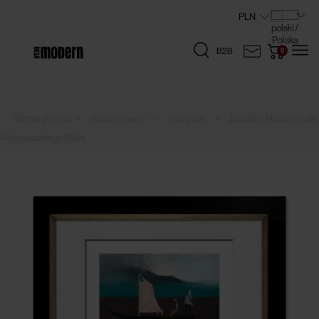
B2B
»
»
»
Strona główna
Inkografie
Jarosław Modzelewski
- Przejażdżka po Wiśle