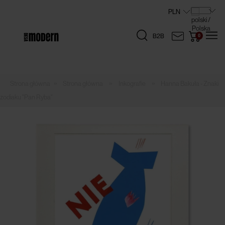
B2B
»
»
»
Strona główna
Inkografie
Hanna Bakuła - Znaki
zodiaku "Pan Ryba"