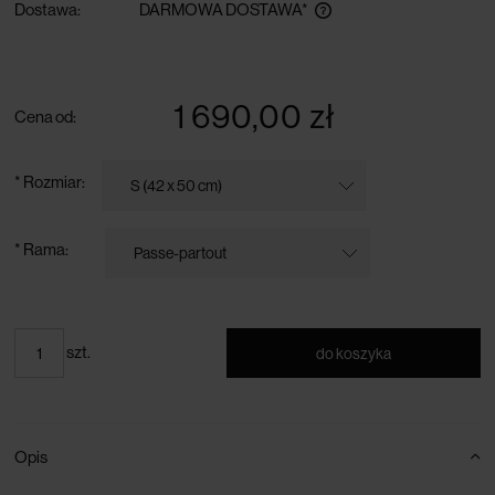
Dostawa:
DARMOWA DOSTAWA*
darmowa dostawa przy zamówieniu powyżej 300 zł
1 690,00 zł
Cena od:
*
Rozmiar:
*
Rama:
szt.
do koszyka
Opis