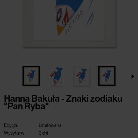
Hanna Bakuła - Znaki zodiaku
"Pan Ryba"
Edycja:
Limitowana
Wysyłka w:
3 dni