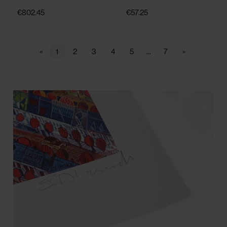
€802.45
€57.25
«
1
2
3
4
5
...
7
»