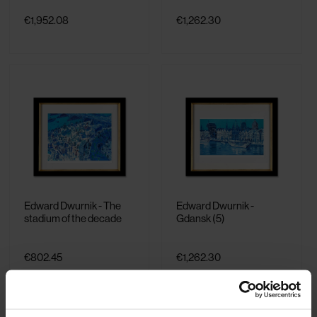
€1,952.08
€1,262.30
Edward Dwurnik - The
Edward Dwurnik -
stadium of the decade
Gdansk (5)
€802.45
€1,262.30