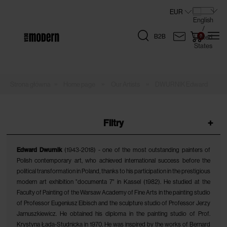
B2B
»
»
»
Home page
Our Artists
DWURNIK Edward
Filtry
+
Edward Dwurnik
(1943-2018) - one of the most outstanding painters of
Polish contemporary art, who achieved international success before the
political transformation in Poland, thanks to his participation in the prestigious
modern art exhibition "documenta 7" in Kassel (1982). He studied at the
Faculty of Painting of the Warsaw Academy of Fine Arts in the painting studio
of Professor Eugeniusz Eibisch and the sculpture studio of Professor Jerzy
Jarnuszkiewicz. He obtained his diploma in the painting studio of Prof.
Krystyna Łada-Studnicka in 1970. He was inspired by the works of Bernard