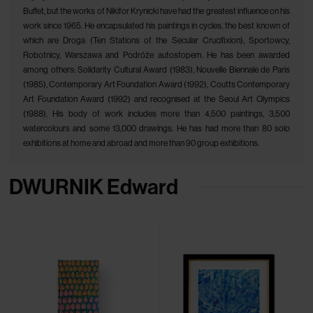
Buffet, but the works of Nikifor Krynicki have had the greatest influence on his
work since 1965. He encapsulated his paintings in cycles, the best known of
which are Droga (Ten Stations of the Secular Crucifixion), Sportowcy,
Robotnicy, Warszawa and Podróże autostopem. He has been awarded
among others: Solidarity Cultural Award (1983), Nouvelle Biennale de Paris
(1985), Contemporary Art Foundation Award (1992), Coutts Contemporary
Art Foundation Award (1992) and recognised at the Seoul Art Olympics
(1988). His body of work includes more than 4,500 paintings, 3,500
watercolours and some 13,000 drawings. He has had more than 80 solo
exhibitions at home and abroad and more than 90 group exhibitions.
DWURNIK Edward