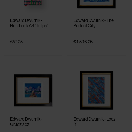
Edward Dwurnik -
Edward Dwurnik - The
Notebook A4 "Tulips"
Perfect City
€57.25
€4,596.25
Edward Dwurnik -
Edward Dwurnik - Lodz
Grudziadz
(1)