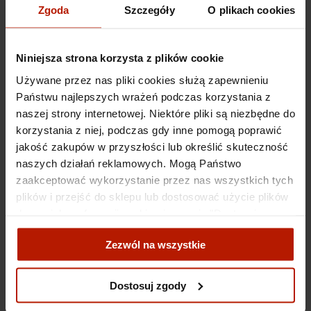
Zgoda
Szczegóły
O plikach cookies
Niniejsza strona korzysta z plików cookie
Używane przez nas pliki cookies służą zapewnieniu
Państwu najlepszych wrażeń podczas korzystania z
naszej strony internetowej. Niektóre pliki są niezbędne do
Edward Dwurnik - A
Edward Dwurnik - Blue
korzystania z niej, podczas gdy inne pomogą poprawić
young poet of the middle
pogo in blue Jarocin
jakość zakupów w przyszłości lub określić skuteczność
generation
naszych działań reklamowych. Mogą Państwo
€802.45
€1,952.08
zaakceptować wykorzystanie przez nas wszystkich tych
plików i przejść do sklepu lub dostosować użycie plików
do swoich preferencji, wybierając opcję "Dostosuj
zgody".
Zezwól na wszystkie
Więcej o plikach cookies przeczytasz w naszej Polityce
prywatności.
Dostosuj zgody