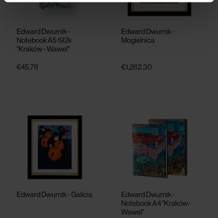
Edward Dwurnik -
Edward Dwurnik -
Notebook A5 192k
Mogielnica
"Kraków - Wawel"
€45.76
€1,262.30
Edward Dwurnik - Galicia
Edward Dwurnik -
Notebook A4 "Kraków-
Wawel"