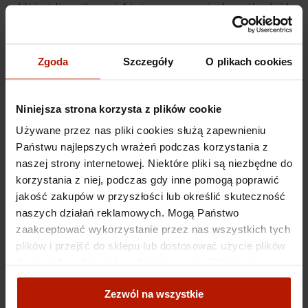
polskiej sztuki współczesnej. Artysta zaznacza swoją obecność w każdym
możliwym miejscu, chwyta każdą uciekającą mu chwilę, przenosząc na płótno
panoramę kraju, która staje się inspiracją dla jego niekończącej się twórczości.
Dwurnik nie ogranicza się przy tym jedynie do roli postronnego obserwatora –
nie odwzorowuje jedynie architektury, lecz skupia się przede wszystkim się na
Zgoda
Szczegóły
O plikach cookies
panującej w nim atmosferze, którą przepuszcza przez wielobarwny filtr.
Inkografia
wykonana za zgodą i pod bezpośrednim nadzorem artysty, a
następnie opatrzona jego sygnaturą w prawym dolnym rogu. W lewym rogu
Niniejsza strona korzysta z plików cookie
umieszczono oznaczenie numeru edycji oraz rozmiaru pracy. Dzięki gwarancji
niepowtarzalności serii, inkografie nabierają charakteru dobrej inwestycji na
Używane przez nas pliki cookies służą zapewnieniu
przestrzeni czasu.
Państwu najlepszych wrażeń podczas korzystania z
naszej strony internetowej. Niektóre pliki są niezbędne do
Specyfikacje
korzystania z niej, podczas gdy inne pomogą poprawić
jakość zakupów w przyszłości lub określić skuteczność
naszych działań reklamowych. Mogą Państwo
Koszty dostawy
zaakceptować wykorzystanie przez nas wszystkich tych
plików i przejść do sklepu lub dostosować użycie plików
do swoich preferencji, wybierając opcję "Dostosuj
Obiekty
zgody".
powiązane
Zezwól na wszystkie