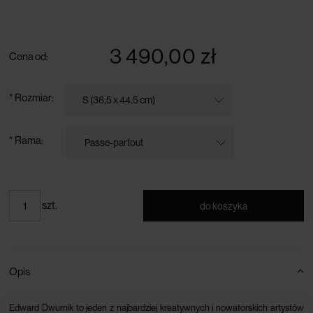
darmowa dostawa przy zamówieniu powyżej 300 zł
3 490,00 zł
Cena od:
*
Rozmiar:
*
Rama:
szt.
do koszyka
Opis
Edward Dwurnik to jeden z najbardziej kreatywnych i nowatorskich artystów