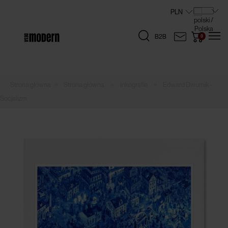
B2B
»
»
»
Strona główna
Inkografie
Edward Dwurnik -
Socjalizm