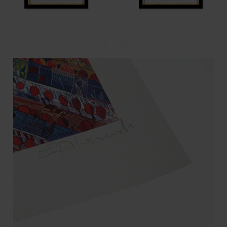
Edward Dwurnik - Darmowa
Edward Dwurnik - Klęska
zupa
urodzaju
3 490,00 zł
3 990,00 zł