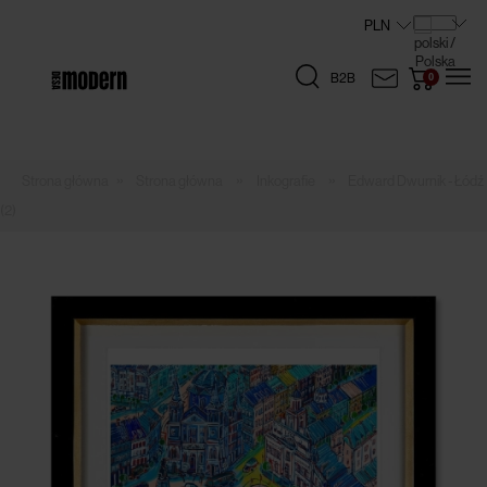
B2B
»
»
»
Strona główna
Inkografie
Edward Dwurnik - Łódź
(2)