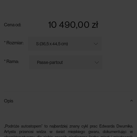
darmowa dostawa przy zamówieniu powyżej 300 zł
10 490,00 zł
Cena od:
*
Rozmiar:
*
Rama:
Opis
„Podróże autostopem” to najbardziej znany cykl prac Edwarda Dwurnika.
Artysta przenosi widza w świat miejskiego gwaru, dokumentując w