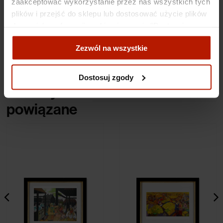
zaakceptować wykorzystanie przez nas wszystkich tych
plików i przejść do sklepu lub dostosować użycie plików
Specyfikacje
do swoich preferencji, wybierając opcję "Dostosuj
zgody".
Zezwól na wszystkie
Koszty dostawy
Więcej o plikach cookies przeczytasz w naszej Polityce
prywatności.
Dostosuj zgody
Obiekty
powiązane