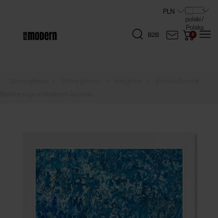
B2B
»
»
»
Strona główna
Inkografie
Edward Dwurnik -
Błękitne pogo w błękitnym Jarocinie