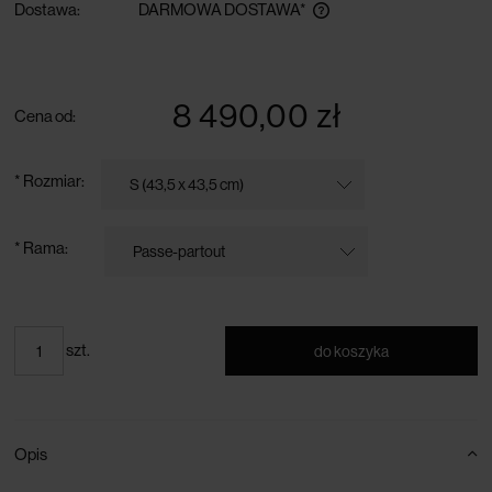
Dostawa:
DARMOWA DOSTAWA*
darmowa dostawa przy zamówieniu powyżej 300 zł
8 490,00 zł
Cena od:
*
Rozmiar:
*
Rama:
szt.
do koszyka
Opis