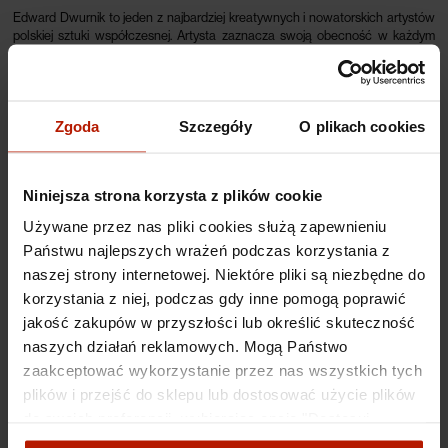
Edward Dwurnik to jeden z najbardziej kreatywnych i nowatorskich artystów
polskiej sztuki współczesnej. Artysta zaznacza swoją obecność w każdym
możliwym miejscu, chwyta każdą uciekającą mu chwilę, przenosząc na płótno
panoramę kraju, która staje się inspiracją dla jego niekończącej się twórczości.
Dwurnik nie ogranicza się przy tym do roli postronnego obserwatora – nie
odwzorowuje jedynie architektury, lecz skupia się przede wszystkim się na
Zgoda
Szczegóły
O plikach cookies
panującej w nim atmosferze, którą przepuszcza przez wielobarwny filtr.
Niniejsza strona korzysta z plików cookie
Inkografia
wykonana za zgodą i pod bezpośrednim nadzorem artysty, a
następnie opatrzona jego sygnaturą w prawym dolnym rogu. W lewym rogu
Używane przez nas pliki cookies służą zapewnieniu
umieszczono oznaczenie numeru edycji oraz rozmiaru pracy. Dzięki gwarancji
Państwu najlepszych wrażeń podczas korzystania z
niepowtarzalności serii, inkografie nabierają charakteru dobrej inwestycji na
naszej strony internetowej. Niektóre pliki są niezbędne do
przestrzeni czasu.
korzystania z niej, podczas gdy inne pomogą poprawić
jakość zakupów w przyszłości lub określić skuteczność
Specyfikacje
naszych działań reklamowych. Mogą Państwo
zaakceptować wykorzystanie przez nas wszystkich tych
Koszty dostawy
plików i przejść do sklepu lub dostosować użycie plików
do swoich preferencji, wybierając opcję "Dostosuj
zgody".