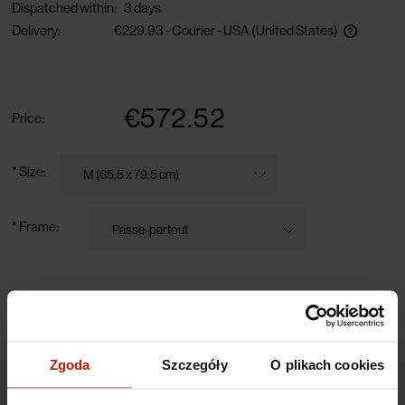
Dispatched within:
3 days
Delivery:
€229.93
- Courier - USA
(United States)
The price does not include any possible payment costs
€572.52
Price:
*
Size:
*
Frame:
pcs.
Add to cart
Zgoda
Szczegóły
O plikach cookies
Technical data