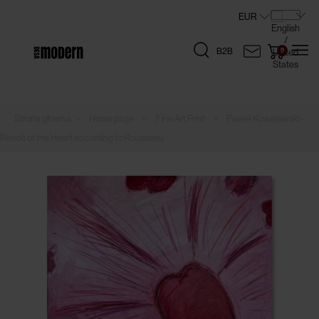
B2B
»
»
»
Home page
Fine Art Print
Paweł Kowalewski -
Revolt of the Heart according to Rousseau