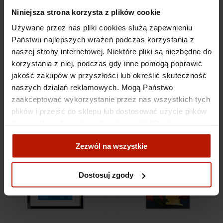
Niniejsza strona korzysta z plików cookie
Shipping costs
Używane przez nas pliki cookies służą zapewnieniu
Państwu najlepszych wrażeń podczas korzystania z
naszej strony internetowej. Niektóre pliki są niezbędne do
Related
korzystania z niej, podczas gdy inne pomogą poprawić
jakość zakupów w przyszłości lub określić skuteczność
products
naszych działań reklamowych. Mogą Państwo
zaakceptować wykorzystanie przez nas wszystkich tych
plików i przejść do sklepu lub dostosować użycie plików
do swoich preferencji, wybierając opcję "Dostosuj
zgody".
Zezwól na wszystkie
Więcej o plikach cookies przeczytasz w naszej Polityce
prywatności.
Dostosuj zgody