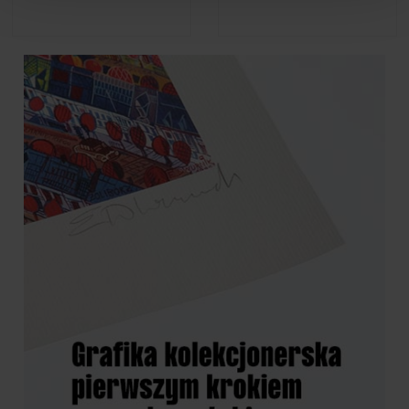
Pawel Kowalewski - Happiness
Pawel Kowalewski - Die Bombe
€572.52
€572.52