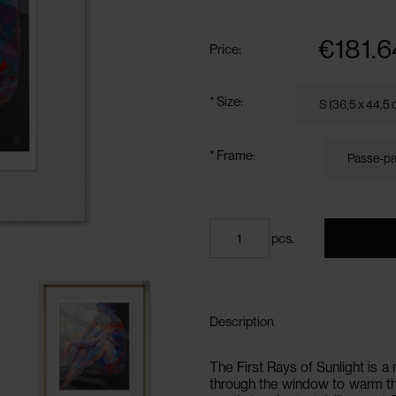
The price
payment 
€181.6
Price:
*
Size:
*
Frame:
pcs.
Description
The First Rays of Sunlight is a
through the window to warm the