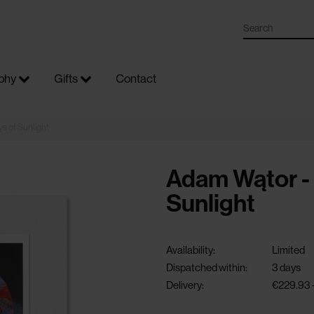
phy
Gifts
Contact
s of Sunlight
Adam Wątor - 
Sunlight
Availability:
Limited
Dispatched within:
3 days
Delivery:
€229.93