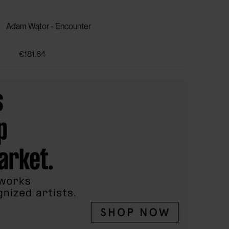
Adam Wątor - Encounter
Adam
€181.64