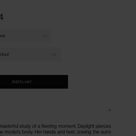
 does not include any possible
costs
4
Add to cart
 masterful study of a fleeting moment.
Daylight pierces
 model’s body. Her hands and feet, craving the sun’s