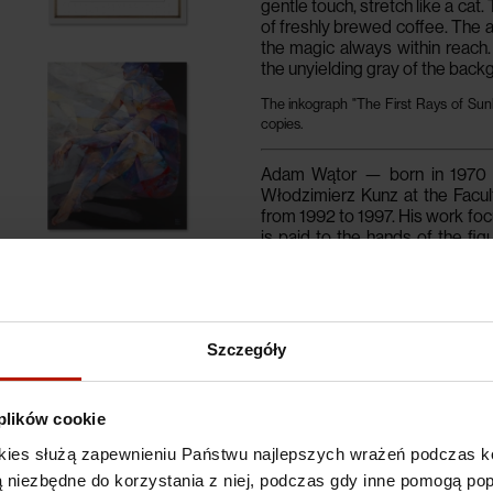
gentle touch, stretch like a cat
of freshly brewed coffee.
The a
the magic always within reach.
the unyielding gray of the back
The inkograph "The First Rays of Sunl
copies.
Adam Wątor
— born in 1970 i
Włodzimierz Kunz at the Facul
from 1992 to 1997. His work foc
is paid to the hands of the fi
language of their gestures. He h
including at Bennett Galleries 
and the Olympic Centre in Wars
‘Huile’ gallery competition in
collections both in Poland and
Szczegóły
 plików cookie
Shipping costs
kies służą zapewnieniu Państwu najlepszych wrażeń podczas ko
 są niezbędne do korzystania z niej, podczas gdy inne pomogą p