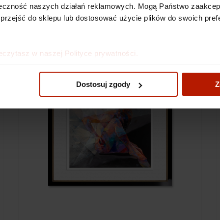
kuteczność naszych działań reklamowych. Mogą Państwo zaakce
 przejść do sklepu lub dostosować użycie plików do swoich prefe
eczytasz w naszej Polityce prywatności.
Dostosuj zgody
Z