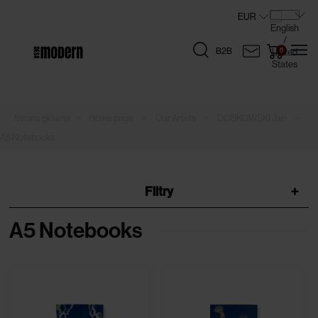
B2B
»
»
»
»
Home page
Our Artists
DOBKOWSKI Jan
A5 Notebooks
Filtry
+
A5 Notebooks