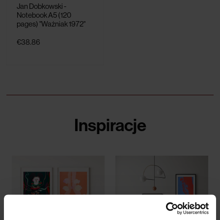
Jan Dobkowski -
Notebook A5 (120
pages) "Ważniak 1972"
€38.86
Inspiracje