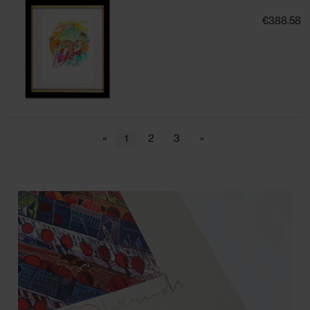
€388.58
«
1
2
3
»