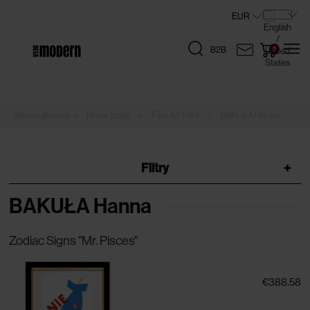
B2B
»
»
»
Home page
Fine Art Print
BAKUŁA Hanna
Filtry
+
BAKUŁA Hanna
Zodiac Signs "Mr. Pisces"
€388.58