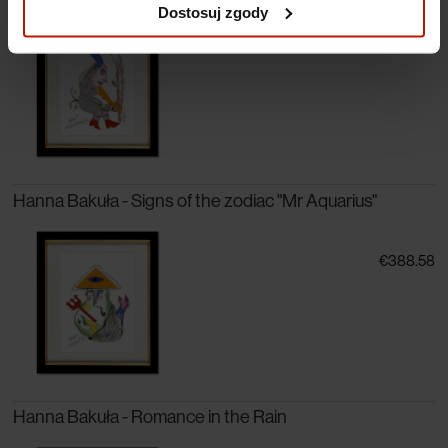
prywatności.
Dostosuj zgody
€388.58
Hanna Bakuła - Signs of the zodiac "Mr Aquarius"
€388.58
Hanna Bakuła - Romance in the Rain