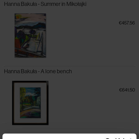
Hanna Bakuła - Summer in Mikołajki
€457.56
Hanna Bakuła - A lone bench
€641.50
Hanna Bakuła - A mysterious bench