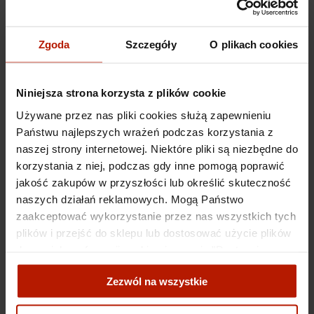
€457.56
Zgoda
Szczegóły
O plikach cookies
Niniejsza strona korzysta z plików cookie
Używane przez nas pliki cookies służą zapewnieniu
Państwu najlepszych wrażeń podczas korzystania z
naszej strony internetowej. Niektóre pliki są niezbędne do
Hanna Bakuła - Signs of the zodiac "Lady Aquarius"
korzystania z niej, podczas gdy inne pomogą poprawić
jakość zakupów w przyszłości lub określić skuteczność
€388.58
naszych działań reklamowych. Mogą Państwo
zaakceptować wykorzystanie przez nas wszystkich tych
plików i przejść do sklepu lub dostosować użycie plików
do swoich preferencji, wybierając opcję "Dostosuj
zgody".
Zezwól na wszystkie
Więcej o plikach cookies przeczytasz w naszej Polityce
Hanna Bakuła - Signs of the zodiac "Lady Capricorn"