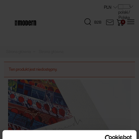
B2B
»
Strona główna
Ten produkt jest niedostępny.