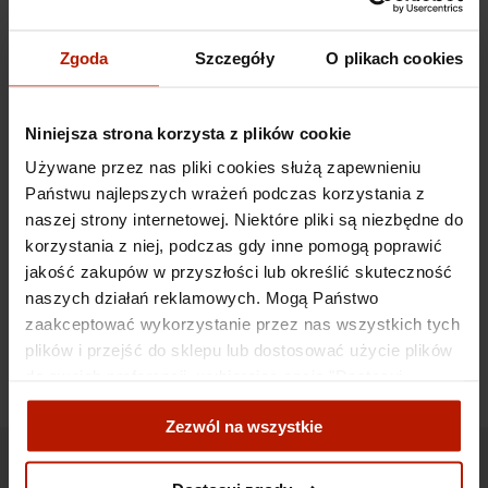
Zgoda
Szczegóły
O plikach cookies
Niniejsza strona korzysta z plików cookie
Używane przez nas pliki cookies służą zapewnieniu
Państwu najlepszych wrażeń podczas korzystania z
naszej strony internetowej. Niektóre pliki są niezbędne do
korzystania z niej, podczas gdy inne pomogą poprawić
jakość zakupów w przyszłości lub określić skuteczność
naszych działań reklamowych. Mogą Państwo
zaakceptować wykorzystanie przez nas wszystkich tych
plików i przejść do sklepu lub dostosować użycie plików
do swoich preferencji, wybierając opcję "Dostosuj
zgody".
Zezwól na wszystkie
Więcej o plikach cookies przeczytasz w naszej Polityce
prywatności.