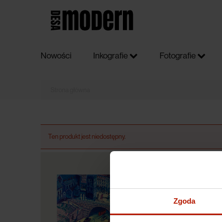
Nowości
Inkografie
Fotografie
Ten produkt jest niedostępny.
Zgoda