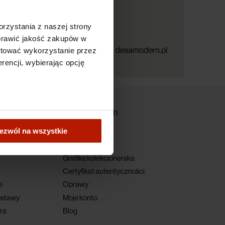
rzystania z naszej strony
oprawić jakość zakupów w
ptować wykorzystanie przez
rencji, wybierając opcję
DESA Modern
ezwól na wszystkie
O nas
ci
Kontakt
Grafika kolekcjonerska
Certyfikat autentyczności
e
Oprawy
ostawy
Moje konto
ra
Blog