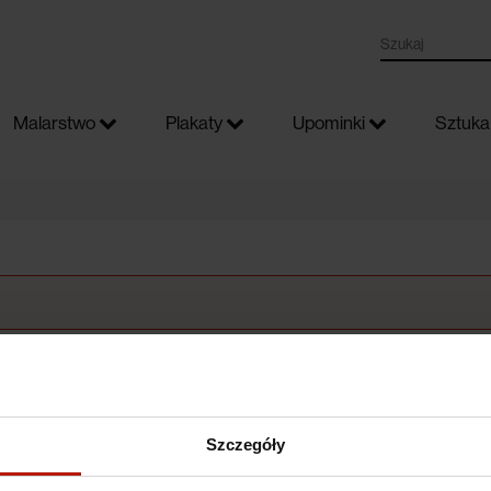
Malarstwo
Plakaty
Upominki
Sztuka 
Szczegóły