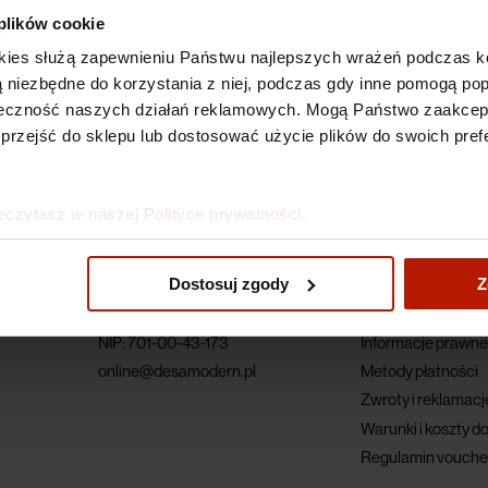
 plików cookie
kies służą zapewnieniu Państwu najlepszych wrażeń podczas ko
 są niezbędne do korzystania z niej, podczas gdy inne pomogą p
kuteczność naszych działań reklamowych. Mogą Państwo zaakce
 przejść do sklepu lub dostosować użycie plików do swoich prefe
eczytasz w naszej Polityce prywatności.
Dane firmy
Dla klienta
Dostosuj zgody
Z
ul. Piękna 1A
Regulamin
00-477 Warszawa
Polityka prywatnoś
NIP: 701-00-43-173
Informacje prawne
online@desamodern.pl
Metody płatności
Zwroty i reklamacj
Warunki i koszty d
Regulamin vouche