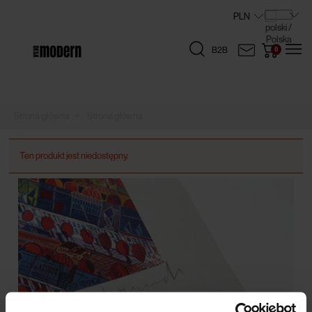
B2B
»
Strona główna
Ten produkt jest niedostępny.