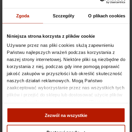
Zgoda
Szczegóły
O plikach cookies
Niniejsza strona korzysta z plików cookie
Używane przez nas pliki cookies służą zapewnieniu
Państwu najlepszych wrażeń podczas korzystania z
naszej strony internetowej. Niektóre pliki są niezbędne do
korzystania z niej, podczas gdy inne pomogą poprawić
jakość zakupów w przyszłości lub określić skuteczność
naszych działań reklamowych. Mogą Państwo
zaakceptować wykorzystanie przez nas wszystkich tych
plików i przejść do sklepu lub dostosować użycie plików
do swoich preferencji, wybierając opcję "Dostosuj
zgody".
Zezwól na wszystkie
Więcej o plikach cookies przeczytasz w naszej Polityce
prywatności.