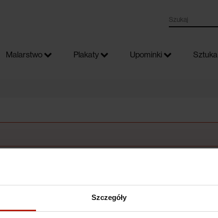
Malarstwo
Plakaty
Upominki
Sztuka 
Szczegóły