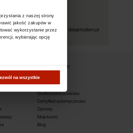
rzystania z naszej strony
oprawić jakość zakupów w
ptować wykorzystanie przez
rencji, wybierając opcję
DESA Modern
ezwól na wszystkie
O nas
ci
Kontakt
Grafika kolekcjonerska
Certyfikat autentyczności
e
Oprawy
ostawy
Moje konto
ra
Blog