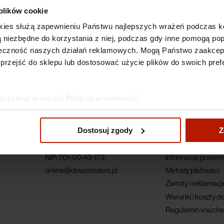
 plików cookie
kies służą zapewnieniu Państwu najlepszych wrażeń podczas ko
 są niezbędne do korzystania z niej, podczas gdy inne pomogą p
kuteczność naszych działań reklamowych. Mogą Państwo zaakce
 przejść do sklepu lub dostosować użycie plików do swoich prefe
eczytasz w naszej Polityce prywatności.
Dane firmy
Dla klienta
Dostosuj zgody
Z
ul. Piękna 1A
Regulamin
00-477 Warszawa
Polityka prywatnoś
NIP: 701-00-43-173
Informacje prawne
online@desamodern.pl
Metody płatności
Zwroty i reklamacj
Warunki i koszty d
Regulamin vouche