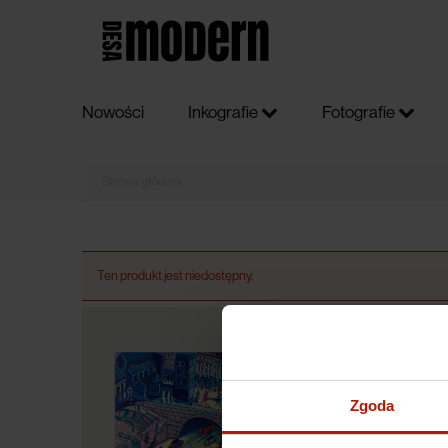
Nowości
Inkografie
Fotografie
Ten produkt jest niedostępny.
Zgoda