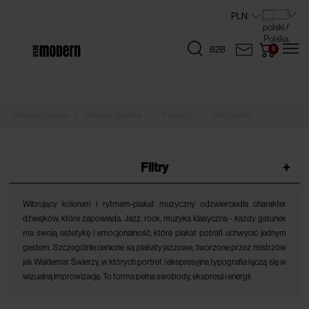
B2B
»
»
»
Strona główna
Plakaty
Muzyczne
Filtry
+
Wibrujący kolorem i rytmem-plakat muzyczny odzwierciedla charakter
dźwięków, które zapowiada. Jazz, rock, muzyka klasyczna - każdy gatunek
ma swoją estetykę i emocjonalność, które plakat potrafi uchwycić jednym
gestem. Szczególnie cenione są plakaty jazzowe, tworzone przez mistrzów
jak Waldemar Świerzy, w których portret i ekspresyjna typografia łączą się w
wizualną improwizację. To forma pełna swobody, ekspresji i energii.