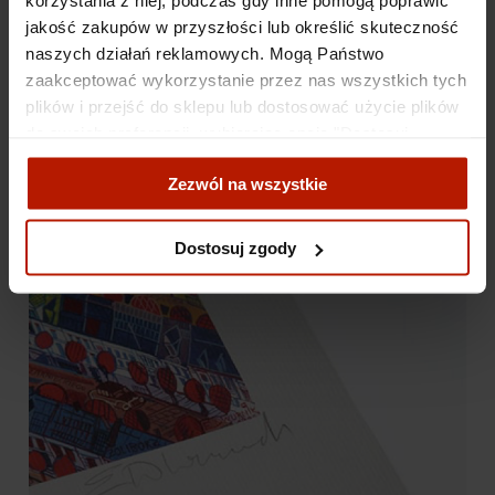
korzystania z niej, podczas gdy inne pomogą poprawić
jakość zakupów w przyszłości lub określić skuteczność
naszych działań reklamowych. Mogą Państwo
zaakceptować wykorzystanie przez nas wszystkich tych
plików i przejść do sklepu lub dostosować użycie plików
do swoich preferencji, wybierając opcję "Dostosuj
zgody".
Zezwól na wszystkie
Więcej o plikach cookies przeczytasz w naszej Polityce
prywatności.
Dostosuj zgody