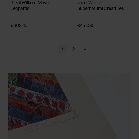
Józef Wilkoń - Moved
Józef Wilkoń -
Leopards
Supernatural Creatures
€802.45
€457.56
«
1
2
»