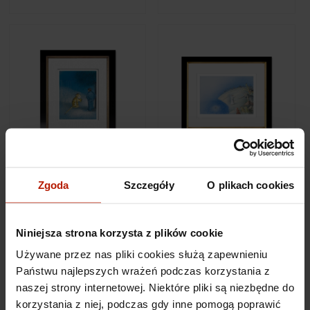
Józef Wilkoń - One day
Józef Wilkoń - Seal and
you will be a tiger
Noah
Zgoda
Szczegóły
O plikach cookies
€457.56
€457.56
Niniejsza strona korzysta z plików cookie
Używane przez nas pliki cookies służą zapewnieniu
Państwu najlepszych wrażeń podczas korzystania z
naszej strony internetowej. Niektóre pliki są niezbędne do
korzystania z niej, podczas gdy inne pomogą poprawić