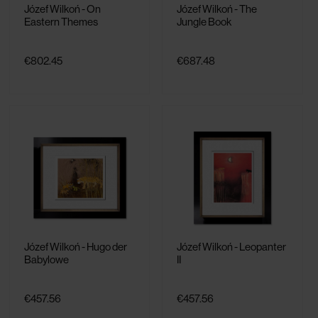
Józef Wilkoń - On
Józef Wilkoń - The
Eastern Themes
Jungle Book
€802.45
€687.48
Józef Wilkoń - Hugo der
Józef Wilkoń - Leopanter
Babylowe
II
€457.56
€457.56