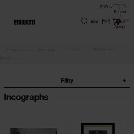
B2B
»
»
»
»
Home page
Our Artists
WILKOŃ Józef
Incographs
Filtry
+
Incographs