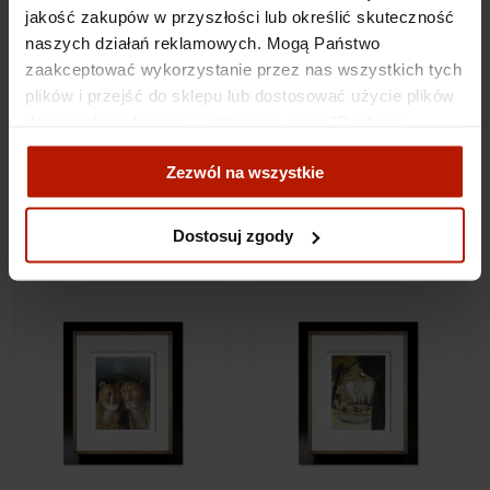
jakość zakupów w przyszłości lub określić skuteczność
naszych działań reklamowych. Mogą Państwo
zaakceptować wykorzystanie przez nas wszystkich tych
plików i przejść do sklepu lub dostosować użycie plików
do swoich preferencji, wybierając opcję "Dostosuj
Józef Wilkoń - The Road
Józef Wilkoń - Rhino
zgody".
to Bethlehem
Blues
Zezwól na wszystkie
Więcej o plikach cookies przeczytasz w naszej Polityce
€457.56
€457.56
prywatności.
Dostosuj zgody