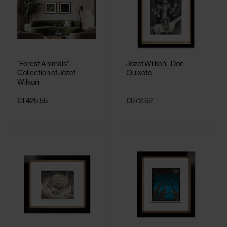
"Forest Animals"
Józef Wilkoń - Don
Collection of Józef
Quixote
Wilkoń
€1,425.55
€572.52