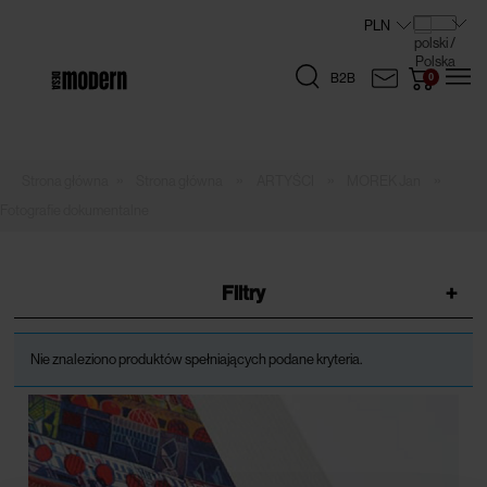
B2B
»
»
»
»
Strona główna
ARTYŚCI
MOREK Jan
Fotografie dokumentalne
Filtry
+
Nie znaleziono produktów spełniających podane kryteria.