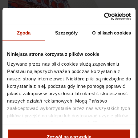
Zgoda
Szczegóły
O plikach cookies
Niniejsza strona korzysta z plików cookie
Używane przez nas pliki cookies służą zapewnieniu
Państwu najlepszych wrażeń podczas korzystania z
naszej strony internetowej. Niektóre pliki są niezbędne do
korzystania z niej, podczas gdy inne pomogą poprawić
jakość zakupów w przyszłości lub określić skuteczność
naszych działań reklamowych. Mogą Państwo
zaakceptować wykorzystanie przez nas wszystkich tych
plików i przejść do sklepu lub dostosować użycie plików
do swoich preferencji, wybierając opcję "Dostosuj
zgody".
Zezwól na wszystkie