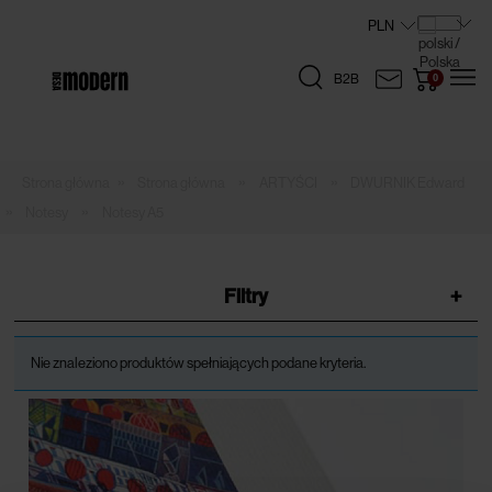
B2B
»
»
»
Strona główna
ARTYŚCI
DWURNIK Edward
»
»
Notesy
Notesy A5
Filtry
+
Nie znaleziono produktów spełniających podane kryteria.