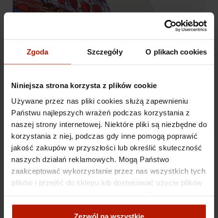
Zgoda
Szczegóły
O plikach cookies
Niniejsza strona korzysta z plików cookie
Używane przez nas pliki cookies służą zapewnieniu
Państwu najlepszych wrażeń podczas korzystania z
naszej strony internetowej. Niektóre pliki są niezbędne do
korzystania z niej, podczas gdy inne pomogą poprawić
jakość zakupów w przyszłości lub określić skuteczność
naszych działań reklamowych. Mogą Państwo
zaakceptować wykorzystanie przez nas wszystkich tych
plików i przejść do sklepu lub dostosować użycie plików
do swoich preferencji, wybierając opcję "Dostosuj
zgody".
Zezwól na wszystkie